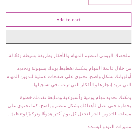
Increase
Decrease
quantity
quantity
for
for
Add to cart
تودو
تودو
ليست
ليست
أم
أم
كلثوم
كلثوم
ملخصك اليومي لتنظيم المهام والأفكار بطريقة بسيطة وفعّالة.
من خلال قائمة المهام يمكنك تخطيط يومك بسهولة وتحديد
أولوياتك بشكل واضح. تحتوي على صفحات عملية لتدوين المهام
التي تريد إنجازها والأفكار التي ترغب في تسجيلها.
يمكنك تحديد مهام يومية وأسبوعية ومتابعة تقدمك خطوة
بخطوة حتى تصل لأهدافك بشكل منظم وواضح. كما تحتوي على
مساحة للتدوين الحر لتجعل كل يوم أكثر هدوءًا وتركيزًا وتنظيمًا.
مميزات التودو ليست: