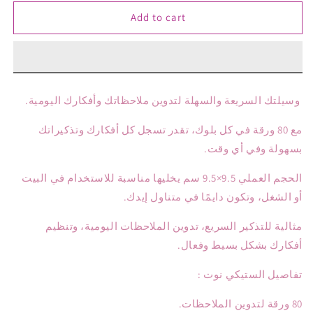
for
for
Add to cart
ستيكي
ستيكي
نوت
نوت
_
_
I
I
Am
Am
Just
Just
وسيلتك السريعة والسهلة لتدوين ملاحظاتك وأفكارك اليومية.
a
a
Girl
Girl
مع 80 ورقة في كل بلوك، تقدر تسجل كل أفكارك وتذكيراتك
بسهولة وفي أي وقت.
الحجم العملي 9.5×9.5 سم يخليها مناسبة للاستخدام في البيت
أو الشغل، وتكون دايمًا في متناول إيدك.
مثالية للتذكير السريع، تدوين الملاحظات اليومية، وتنظيم
أفكارك بشكل بسيط وفعال.
تفاصيل الستيكي نوت :
80 ورقة لتدوين الملاحظات.